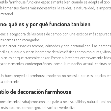
 estilo farmhouse funciona especialmente bien cuando se adapta al tipo de
de tomar sus claves más interesantes: la calidez, la naturalidad, la impo
rtesanal.
o: qué es y por qué funciona tan bien
ncia acogedora de las casas de campo con una estética más depurada y
entes demasiado recargados.
o busca crear espacios serenos, cómodos y con personalidad. Las parede
encillas, aunque pueden incorporar detalles clásicos como molduras, vitrin
n bien es porque transmite hogar. Frente a interiores excesivamente frí
tegrar elementos contemporáneos, como iluminación actual, cocinas ab
Un buen proyecto farmhouse moderno no necesita carteles, objetos enve
ta coherente.
stilo de decoración farmhouse
Normalmente, trabajamos con una paleta neutra, cálida y natural. Los tonos
s más oscuros, como negro, antracita o verde oliva.