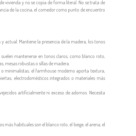
 vivienda y no se copia de forma literal. No se trata de
rtancia de la cocina, el comedor como punto de encuentro
 actual. Mantiene la presencia de la madera, los tonos
s suelen mantenerse en tonos claros, como blanco roto,
as, mesas robustas o sillas de madera.
os o minimalistas, el farmhouse moderno aporta textura,
iertas, electrodomésticos integrados o materiales más
jecidos artificialmente ni exceso de adornos. Necesita
 más habituales son el blanco roto, el beige, el arena, el