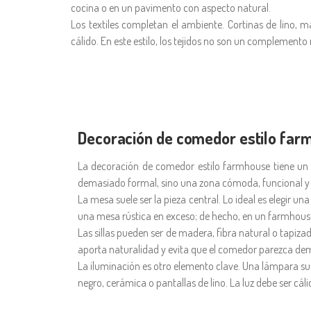
cocina o en un pavimento con aspecto natural.
Los textiles completan el ambiente. Cortinas de lino, 
cálido. En este estilo, los tejidos no son un complemento
Decoración de comedor estilo far
La decoración de comedor estilo farmhouse tiene un
demasiado formal, sino una zona cómoda, funcional 
La mesa suele ser la pieza central. Lo ideal es elegir 
una mesa rústica en exceso; de hecho, en un farmhouse
Las sillas pueden ser de madera, fibra natural o tapi
aporta naturalidad y evita que el comedor parezca dem
La iluminación es otro elemento clave. Una lámpara su
negro, cerámica o pantallas de lino. La luz debe ser cál