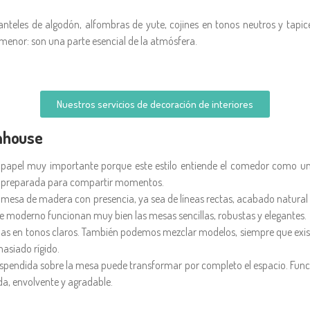
manteles de algodón, alfombras de yute, cojines en tonos neutros y tapi
 menor: son una parte esencial de la atmósfera.
Nuestros servicios de decoración de interiores
mhouse
 papel muy importante porque este estilo entiende el comedor como u
y preparada para compartir momentos.
una mesa de madera con presencia, ya sea de líneas rectas, acabado natura
 moderno funcionan muy bien las mesas sencillas, robustas y elegantes.
zadas en tonos claros. También podemos mezclar modelos, siempre que exis
asiado rígido.
spendida sobre la mesa puede transformar por completo el espacio. Funci
ida, envolvente y agradable.