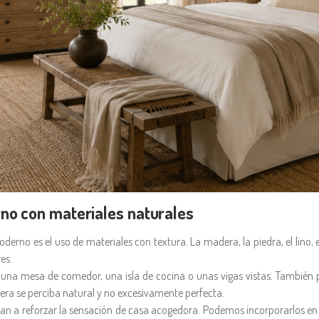
no con materiales naturales
erno es el uso de materiales con textura. La madera, la piedra, el lino, e
es.
 una mesa de comedor, una isla de cocina o unas vigas vistas. También 
era se perciba natural y no excesivamente perfecta.
dan a reforzar la sensación de casa acogedora. Podemos incorporarlos e