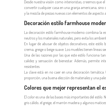
Desde nuestra visión como interioristas, creemos que el
convertir cualquier casa en una granja americana, sino 
y la mezcla de piezas nuevas con elementos de aspecto a
Decoración estilo farmhouse modern
La decoración estilo farmhouse moderno combina la ese
neutros y los materiales naturales, pero evita los ambi
En lugar de abusar de objetos decorativos, este estil
crema, greige o beige suave. Los muebles tienen líneas s
Una de las razones por las que este estilo funciona ta
calidez y sensación de bienestar. Además, permite in
resistentes.
La clave está en no caer en una decoración temática. 
proporción, una buena elección de materiales y una pale
Colores que mejor representan el e
El color es una de las bases más importantes del estilo. 
gris cálido, el greige, el marrón madera y algunos matice