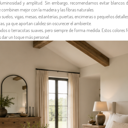
ta luminosidad y amplitud. Sin embargo, recomendamos evitar blancos 
e combinen mejor con la madera y las fibras naturales.
 suelos, vigas, mesas, estanterías, puertas, encimeras o pequeños detall
s, ya que aportan calidez sin oscurecer el ambiente.
os o terracotas suaves, pero siempre de forma medida. Estos colores fun
os dar un toque más personal.