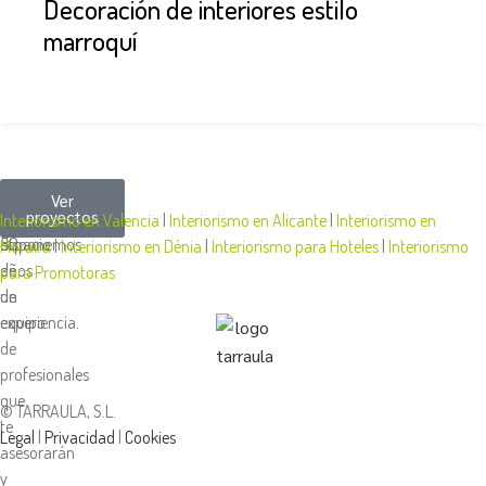
Decoración de interiores estilo
marroquí
Más
Diseñamos
En
Ver
proyectos
de
tu
Tarraula,
Interiorismo en Valencia
|
Interiorismo en Alicante
|
Interiorismo en
50
espacio
disponemos
Moraira
|
Interiorismo en Dénia
|
Interiorismo para Hoteles
|
Interiorismo
años
de
para Promotoras
de
un
experiencia.
equipo
de
profesionales
que
© TARRAULA, S.L.
te
Legal
|
Privacidad
|
Cookies
asesorarán
y