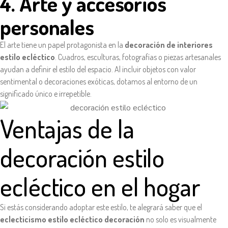
4. Arte y accesorios
personales
El arte tiene un papel protagonista en la
decoración de interiores
estilo ecléctico
. Cuadros, esculturas, fotografías o piezas artesanales
ayudan a definir el estilo del espacio. Al incluir objetos con valor
sentimental o decoraciones exóticas, dotamos al entorno de un
significado único e irrepetible.
Ventajas de la
decoración estilo
ecléctico en el hogar
Si estás considerando adoptar este estilo, te alegrará saber que el
eclecticismo estilo ecléctico decoración
no solo es visualmente