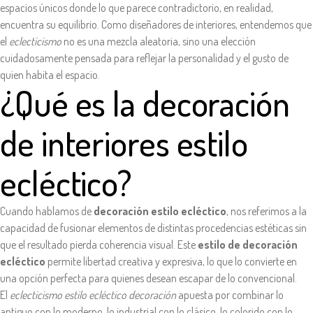
espacios únicos donde lo que parece contradictorio, en realidad,
encuentra su equilibrio. Como diseñadores de interiores, entendemos que
el
eclecticismo
no es una mezcla aleatoria, sino una elección
cuidadosamente pensada para reflejar la personalidad y el gusto de
quien habita el espacio.
¿Qué es la decoración
de interiores estilo
ecléctico?
Cuando hablamos de
decoración estilo ecléctico
, nos referimos a la
capacidad de fusionar elementos de distintas procedencias estéticas sin
que el resultado pierda coherencia visual. Este
estilo de decoración
ecléctico
permite libertad creativa y expresiva, lo que lo convierte en
una opción perfecta para quienes desean escapar de lo convencional.
El
eclecticismo estilo ecléctico decoración
apuesta por combinar lo
antiguo con lo moderno, lo industrial con lo clásico, lo colorido con lo